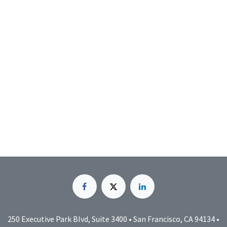
250 Executive Park Blvd, Suite 3400 • San Francisco, CA 94134 •