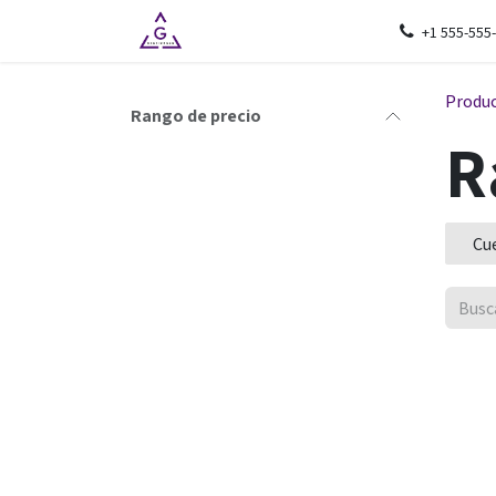
Ir al contenido
Inicio
Cursos
Precios
Empres
+1 555-555
Produ
Rango de precio
R
Cu