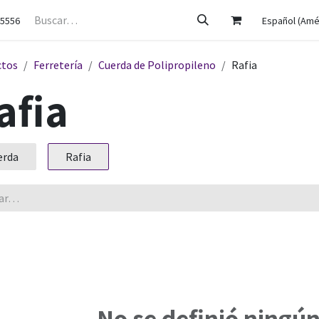
a
Empleos
Contáctenos
-5556
Español (Amér
ctos
Ferretería
Cuerda de Polipropileno
Rafia
afia
erda
Rafia
No se definió ningú